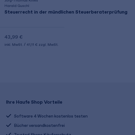
Jörg-Thomas Knies
Harald Guschl
Steuerrecht in der mündlichen Steuerberaterprüfung
43,99 €
inkl. MwSt.
41,11 €
zzgl. MwSt.
Ihre Haufe Shop Vorteile
Software 4 Wochen kostenlos testen
Bücher versandkostenfrei
Trusted Shops Käuferschutz