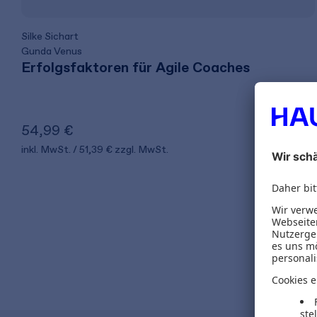
Silke Sichart
Gunda Venus
Erfolgsfaktoren für Agile Coaches
54,99 €
inkl. MwSt.
51,39 €
zzgl. MwSt.