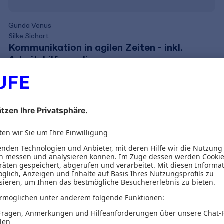
Gunda Venus
Silke Sichart
Kommunikation in agilen Zeiten - inkl.
Arbeitshilfen online
39,95 €
inkl. MwSt.
37,34 €
zzgl. MwSt.