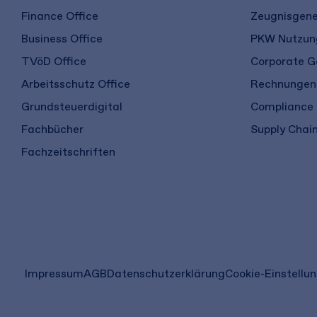
Finance Office
Zeugnisgene
Business Office
PKW Nutzung
TVöD Office
Corporate G
Arbeitsschutz Office
Rechnungen 
Grundsteuerdigital
Compliance
Fachbücher
Supply Chain
Fachzeitschriften
(öffnet
Impressum
AGB
Datenschutzerklärung
Cookie-Einstellu
in
einem
neuen