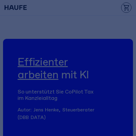
Effizienter
arbeiten
mit KI
So unterstützt Sie CoPilot Tax
im Kanzleialltag
Autor: Jens Henke, Steuerberater
(DBB DATA)