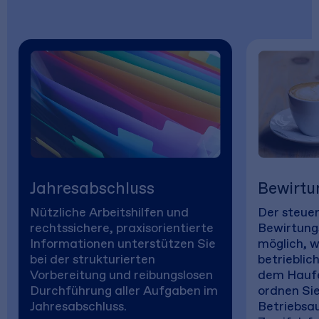
Jahresabschluss
Bewirtu
Nützliche Arbeitshilfen und
Der steuer
rechtssichere, praxisorientierte
Bewirtungs
Informationen unterstützen Sie
möglich, w
bei der strukturierten
betrieblich
Vorbereitung und reibungslosen
dem Haufe
Durchführung aller Aufgaben im
ordnen Si
Jahresabschluss.
Betriebsa