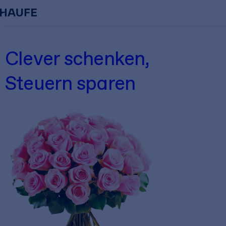
25 Jahre Haufe Finance Office
Clever schenken,
10 Tipps downloaden
Steuern sparen