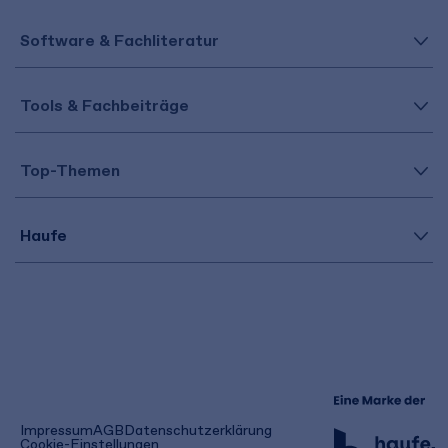
Software & Fachliteratur
Tools & Fachbeiträge
Top-Themen
Haufe
(öffnet
Impressum
AGB
Datenschutzerklärung
in
Cookie-Einstellungen