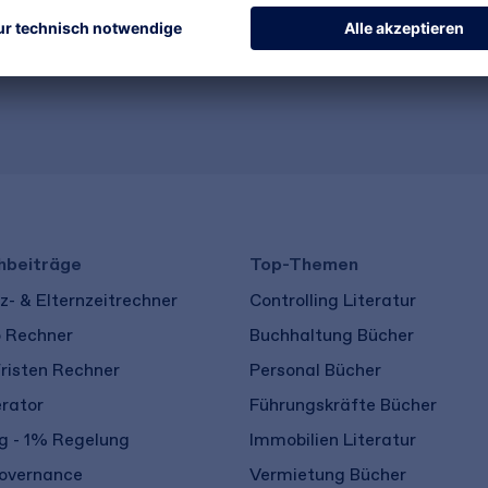
und zertifiziert und bietet Ihnen sicheren
Käuferschutz.
​ ​
hbeiträge
Top-Themen
- & Elternzeitrechner
Controlling Literatur
o Rechner
Buchhaltung Bücher
risten Rechner
Personal Bücher
rator
Führungskräfte Bücher
 - 1% Regelung
Immobilien Literatur
overnance
Vermietung Bücher