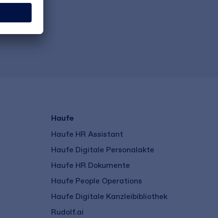
Haufe
Haufe HR Assistant
Haufe Digitale Personalakte
Haufe HR Dokumente
Haufe People Operations
Haufe Digitale Kanzleibibliothek
Rudolf.ai