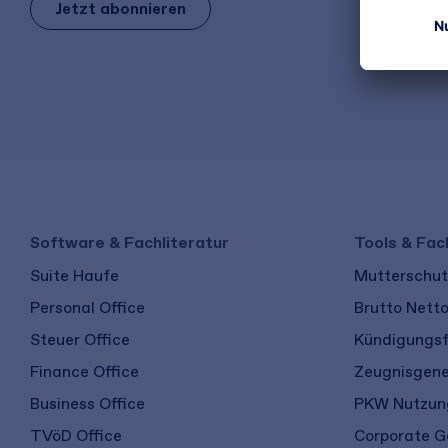
Jetzt abonnieren
Software & Fachliteratur
Tools & Fac
Suite Haufe
Mutterschutz
Personal Office
Brutto Nett
Steuer Office
Kündigungsf
Finance Office
Zeugnisgene
Business Office
PKW Nutzung
TVöD Office
Corporate G