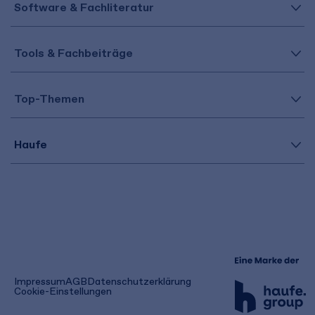
Software & Fachliteratur
Tools & Fachbeiträge
Top-Themen
Haufe
(öffnet
Impressum
AGB
Datenschutzerklärung
in
Cookie-Einstellungen
einem
neuen