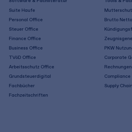
Software & Fachliteratur
Tools & Fac
Suite Haufe
Mutterschutz
Personal Office
Brutto Nett
Steuer Office
Kündigungsf
Finance Office
Zeugnisgene
Business Office
PKW Nutzung
TVöD Office
Corporate G
Arbeitsschutz Office
Rechnungen 
Grundsteuerdigital
Compliance
Fachbücher
Supply Chain
Fachzeitschriften