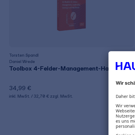
Torsten Spandl
Daniel Wrede
Toolbox 4-Felder-Management-Handbuch
34,99 €
inkl. MwSt.
32,70 €
zzgl. MwSt.