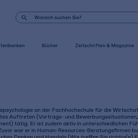
atenbanken
Bücher
Zeitschriften & Magazine
ftspsychologie an der Fachhochschule für die Wirtschaf
es Auftreten (Vortrags- und Bewerbungssituationen, 
nt) tätig. Er ist zudem aktiv in unterschiedlichen Fü
uvor war er in Human-Resources-Beratungsfirmen bund
hes Denken und Handeln (Wie treffen Sie richtig(e)