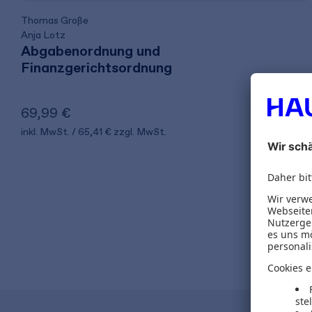
Thomas Große
Anja Lotz
Abgabenordnung und
Finanzgerichtsordnung
69,99 €
inkl. MwSt.
65,41 €
zzgl. MwSt.