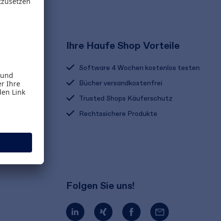
Ihre Haufe Shop Vorteile
Software 4 Wochen kostenlos testen
Bücher versandkostenfrei
Trusted Shops Käuferschutz
Rechtssichere Produkte
Folgen Sie uns!