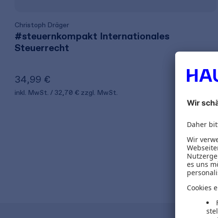
Christoph Dräger
#steuernkompakt Internationales
Steuerrecht
34,99 €
inkl. MwSt.
32,70 €
zzgl. MwSt.