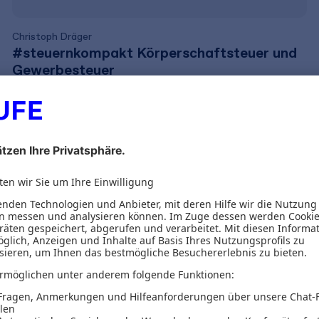
Christoph Dräger
#steuernkompakt Körperschaftsteuer und
Gewerbesteuer
34,99 €
inkl. MwSt.
32,70 €
zzgl. MwSt.