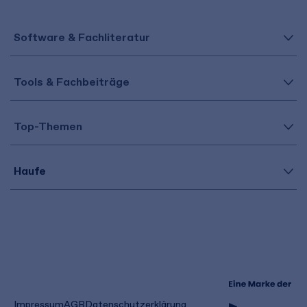
Software & Fachliteratur
Tools & Fachbeiträge
Top-Themen
Haufe
(öffnet
Impressum
AGB
Datenschutzerklärung