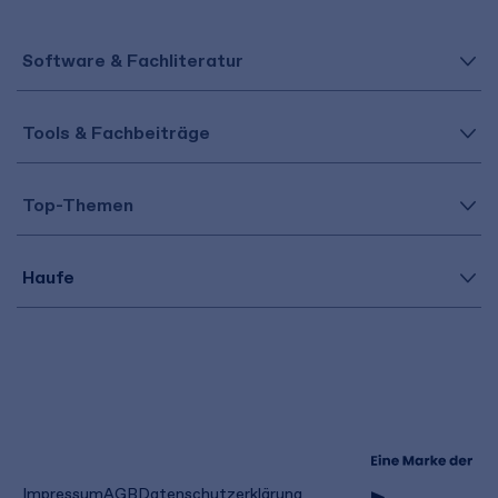
Software & Fachliteratur
Tools & Fachbeiträge
Top-Themen
Haufe
(öffnet
Impressum
AGB
Datenschutzerklärung