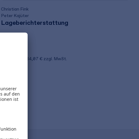
Christian Fink
Peter Kajüter
Lageberichterstattung
89,95 €
inkl. MwSt.
84,07 €
zzgl. MwSt.