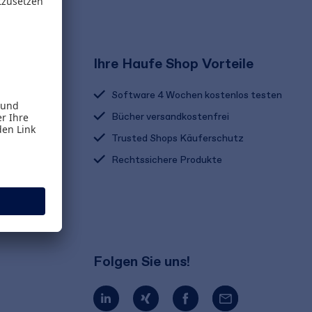
Ihre Haufe Shop Vorteile
Software 4 Wochen kostenlos testen
Bücher versandkostenfrei
Trusted Shops Käuferschutz
Rechtssichere Produkte
Folgen Sie uns!