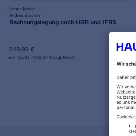
Hanno Merkt
Andrea Bruckner
Rechnungslegung nach HGB und IFRS
249,99 €
inkl. MwSt.
233,64 €
zzgl. MwSt.