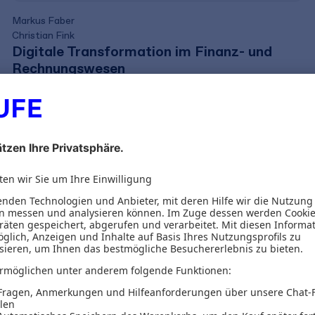
Markus Faber
Christian Fink
Digitale Transformation im Finanz- und
Rechnungswesen
59,99 €
inkl. MwSt.
56,07 €
zzgl. MwSt.