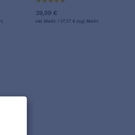
39,99 €
t.
inkl. MwSt.
37,37 €
zzgl. MwSt.