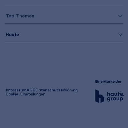
Top-Themen
Haufe
(öffnet
Impressum
AGB
Datenschutzerklärung
in
Cookie-Einstellungen
einem
neuen
Tab)