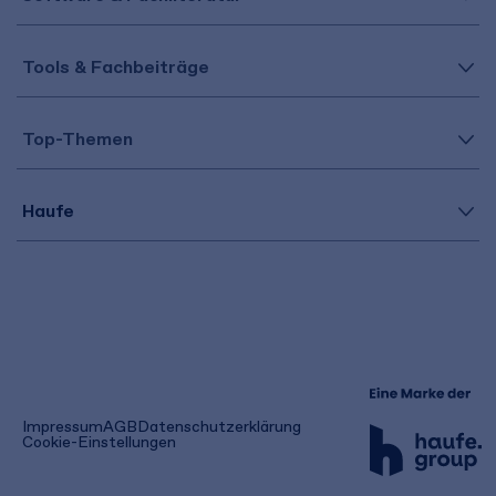
Tools & Fachbeiträge
Top-Themen
Haufe
(öffnet
Impressum
AGB
Datenschutzerklärung
in
Cookie-Einstellungen
einem
neuen
Tab)