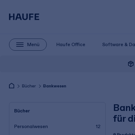
Menü
Haufe Office
Software & D
package_2
Bücher
Bankwesen
Bank
Bücher
für d
Personalwesen
12
0 Produkt