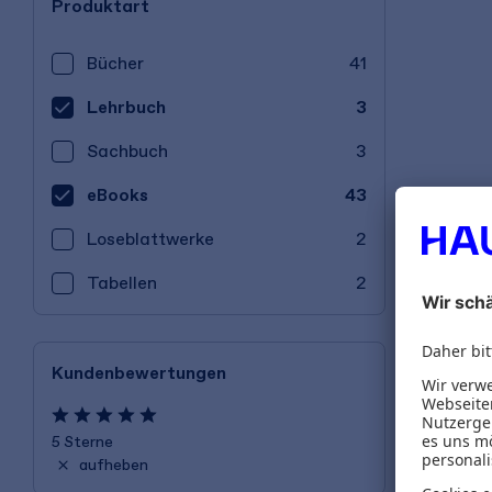
Produktart
Bücher
41
Lehrbuch
3
Sachbuch
3
eBooks
43
Lose­blatt­werke
2
Tabellen
2
Kundenbewertungen
5 Sterne
aufheben