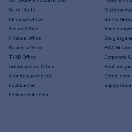
Software & Fachliteratur
Tools & Fac
Suite Haufe
Mutterschutz
Personal Office
Brutto Nett
Steuer Office
Kündigungsf
Finance Office
Zeugnisgene
Business Office
PKW Nutzung
TVöD Office
Corporate G
Arbeitsschutz Office
Rechnungen 
Grundsteuerdigital
Compliance
Fachbücher
Supply Chain
Fachzeitschriften