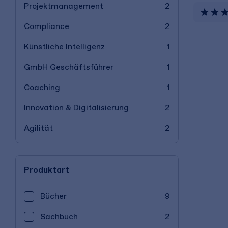
Projektmanagement
2
Compliance
2
Künstliche Intelligenz
1
GmbH Geschäftsführer
1
Coaching
1
Innovation & Digitalisierung
2
Agilität
2
Produktart
Bücher
9
Sachbuch
2