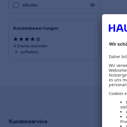
eBooks
10
Kundenbewertungen
4 Sterne und mehr
aufheben
Kundenservice