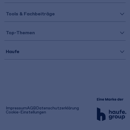
Tools & Fachbeiträge
Top-Themen
Haufe
(öffnet
Impressum
AGB
Datenschutzerklärung
in
Cookie-Einstellungen
einem
neuen
Tab)